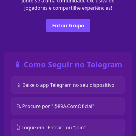
Junte-se a uma comunidade exclusiva de
jogadores e compartilhe experiências!
Entrar Grupo
📱 Como Seguir no Telegram
📱 Baixe o app Telegram no seu dispositivo
🔍 Procure por "@89A.ComOficial"
👆 Toque em "Entrar" ou "Join"