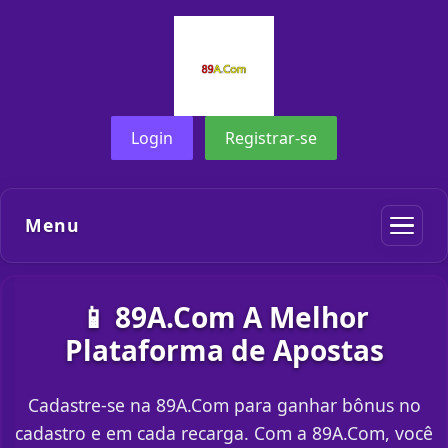
Login
Registrar-se
Menu
📱 89A.Com A Melhor
Plataforma de Apostas
Cadastre-se na 89A.Com para ganhar bônus no
cadastro e em cada recarga. Com a 89A.Com, você