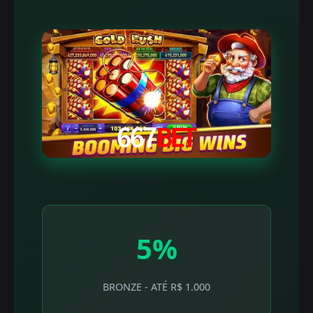
5%
BRONZE - ATÉ R$ 1.000