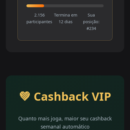
2.156
Termina em
Sua
participantes
12 dias
posição:
#234
💚 Cashback VIP
Quanto mais joga, maior seu cashback
semanal automático