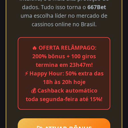
dados. Tudo isso torna o
667Bet
uma escolha líder no mercado de
cassinos online no Brasil.
🔥 OFERTA RELÂMPAGO:
200% bônus + 100 giros
termina em 23h47m!
⚡ Happy Hour: 50% extra das
18h às 20h hoje
💰 Cashback automático
toda segunda-feira até 15%!