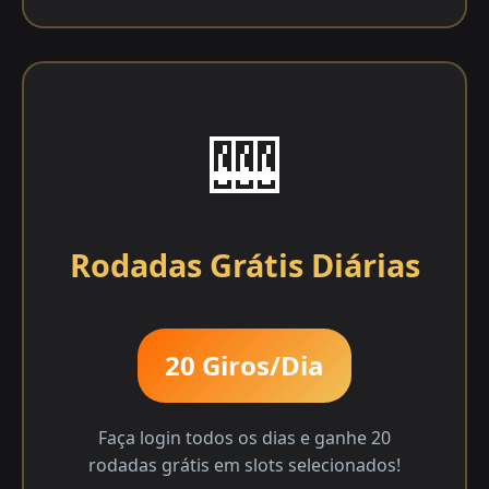
🎰
Rodadas Grátis Diárias
20 Giros/Dia
Faça login todos os dias e ganhe 20
rodadas grátis em slots selecionados!