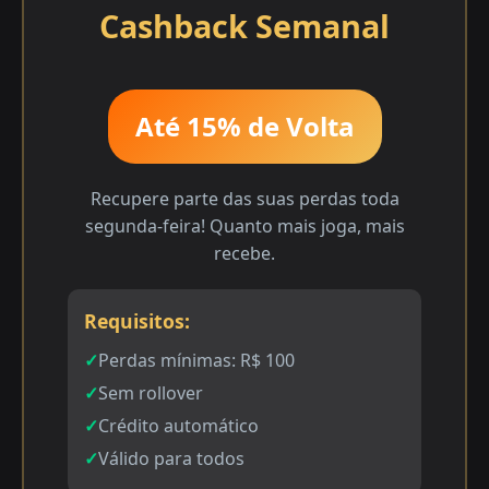
Cashback Semanal
Até 15% de Volta
Recupere parte das suas perdas toda
segunda-feira! Quanto mais joga, mais
recebe.
Requisitos:
Perdas mínimas: R$ 100
Sem rollover
Crédito automático
Válido para todos