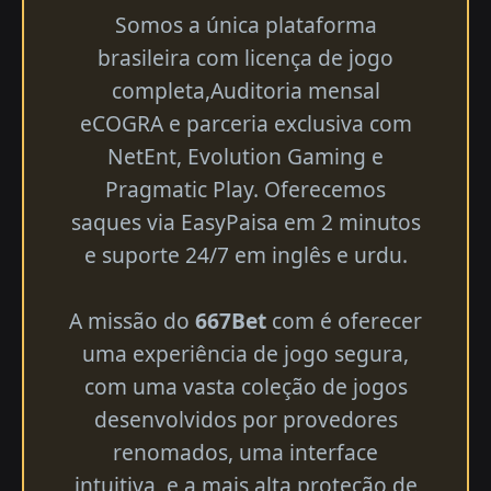
Somos a única plataforma
brasileira com licença de jogo
completa,Auditoria mensal
eCOGRA e parceria exclusiva com
NetEnt, Evolution Gaming e
Pragmatic Play. Oferecemos
saques via EasyPaisa em 2 minutos
e suporte 24/7 em inglês e urdu.
A missão do
667Bet
com​ é oferecer
uma experiência de jogo segura,
com uma vasta coleção de jogos
desenvolvidos por provedores
renomados, uma interface
intuitiva, e a mais alta proteção de